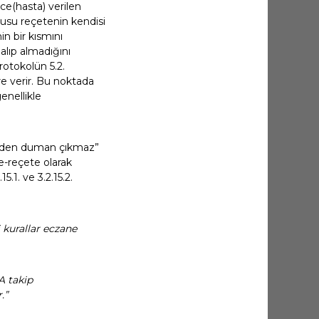
e(hasta) verilen
nusu reçetenin kendisi
n bir kısmını
alıp almadığını
rotokolün 5.2.
re verir. Bu noktada
enellikle
yerden duman çıkmaz”
e-reçete olarak
.1. ve 3.2.15.2.
 kurallar eczane
A takip
.”