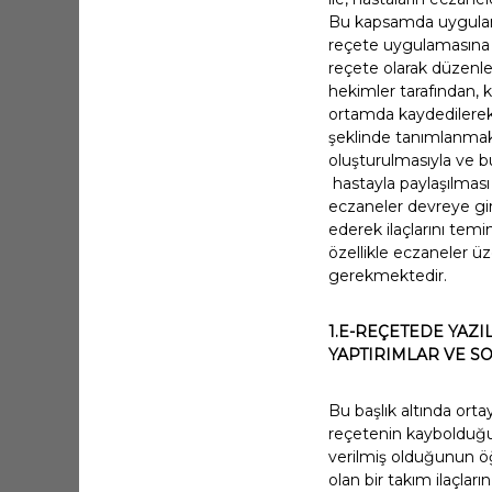
Bu kapsamda uygulamada
reçete uygulamasına ba
reçete olarak düzenle
hekimler tarafından,
ortamda kaydedilerek 
şeklinde tanımlanmakt
oluşturulmasıyla ve 
hastayla paylaşılması
eczaneler devreye girm
ederek ilaçlarını tem
özellikle eczaneler ü
gerekmektedir.
1.E-REÇETEDE YAZI
YAPTIRIMLAR VE S
Bu başlık altında ort
reçetenin kaybolduğu 
verilmiş olduğunun öğ
olan bir takım ilaçlar