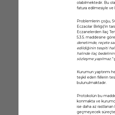
olabilmektedir. Bu ola
fatura edilmesiyle ve
Problemlerin çoğu, SG
Eczacılar Birliği)’in t
Eczanelerden İlaç Tem
5.3.5. maddesine gör
denetimde, reçete sah
edildiğinin tespiti hal
halinde ilaç bedelinin
sözleşme yapılmaz.”
ş
Kurumun yaptırımı he
teşkil eden fiillerin 
bulunulmaktadır.
Protokolün bu maddes
konmakta ve kurumca
ise daha az rastlanan
geçmeyecek süreçte 