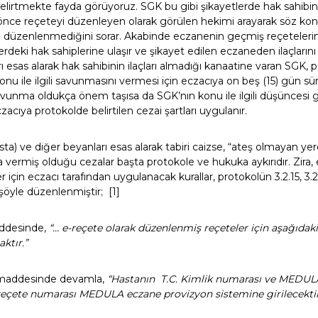
irtmekte fayda görüyoruz. SGK bu gibi şikayetlerde hak sahibinc
 önce reçeteyi düzenleyen olarak görülen hekimi arayarak söz ko
 düzenlenmediğini sorar. Akabinde eczanenin geçmiş reçetelerini
rdeki hak sahiplerine ulaşır ve şikayet edilen eczaneden ilaçlarını 
 esas alarak hak sahibinin ilaçları almadığı kanaatine varan SGK, p
u ile ilgili savunmasını vermesi için eczacıya on beş (15) gün sü
vunma oldukça önem taşısa da SGK’nın konu ile ilgili düşüncesi g
ıya protokolde belirtilen cezai şartları uygulanır.
sta) ve diğer beyanları esas alarak tabiri caizse, “ateş olmayan 
 vermiş olduğu cezalar başta protokole ve hukuka aykırıdır. Zira, 
çin eczacı tarafından uygulanacak kurallar, protokolün 3.2.15, 3.2.15
öyle düzenlenmiştir; [1]
addesinde,
“… e-reçete olarak düzenlenmiş reçeteler için aşağıdaki
ktır.”
. maddesinde devamla,
“Hastanın T.C. Kimlik numarası ve MEDUL
reçete numarası MEDULA eczane provizyon sistemine girilecektir