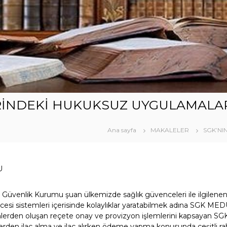
RİNDEKİ HUKUKSUZ UYGULAMALA
Ana sayfa
MAKALELER
SGK’NI
U
al Güvenlik Kurumu şuan ülkemizde sağlık güvenceleri ile ilgilen
esi sistemleri içerisinde kolaylıklar yaratabilmek adına SGK ME
lemlerden oluşan reçete onay ve provizyon işlemlerini kapsayan 
lerden ilaç alma ve ilaç alırken ödeme yapma konusunda çeşitli rahat