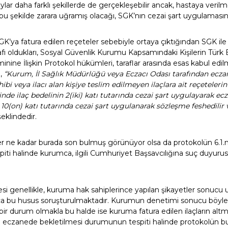
ylar daha farklı şekillerde de gerçekleşebilir ancak, hastaya veril
 bu şekilde zarara uğramış olacağı, SGK’nın cezai şart uygulamasın
K’ya fatura edilen reçeteler sebebiyle ortaya çıktığından SGK il
arafı oldukları, Sosyal Güvenlik Kurumu Kapsamındaki Kişilerin Türk E
inine İlişkin Protokol hükümleri, taraflar arasında esas kabul edi
e,
“Kurum, İl Sağlık Müdürlüğü veya Eczacı Odası tarafından ecza
ibi veya ilacı alan kişiye teslim edilmeyen ilaçlara ait reçeteler
inde ilaç bedelinin 2(iki) katı tutarında cezai şart uygulayarak ecza
 10(on) katı tutarında cezai şart uygulanarak sözleşme feshedilir ve
eklindedir.
r ne kadar burada son bulmuş görünüyor olsa da protokolün 6.1.
tespiti halinde kurumca, ilgili Cumhuriyet Başsavcılığına suç duyur
i genellikle, kuruma hak sahiplerince yapılan şikayetler sonuc
 bu husus soruşturulmaktadır. Kurumun denetimi sonucu böyle 
 bir durum olmakla bu halde ise kuruma fatura edilen ilaçların alt
eczanede bekletilmesi durumunun tespiti halinde protokolün b