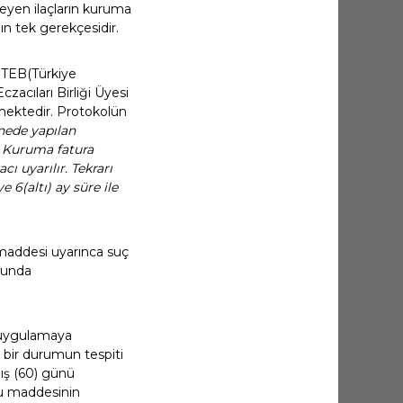
meyen ilaçların kuruma
ın tek gerekçesidir.
e TEB(Türkiye
czacıları Birliği Üyesi
lmektedir. Protokolün
nede yapılan
in Kuruma fatura
cı uyarılır. Tekrarı
 6(altı) ay süre ile
maddesi uyarınca suç
usunda
u uygulamaya
bir durumun tespiti
mış (60) günü
u maddesinin