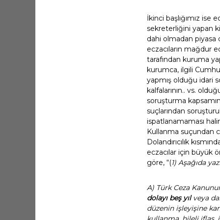
İkinci başlığımız ise 
sekreterliğini yapan ki
dahi olmadan piyasa d
eczacıların mağdur ed
tarafından kuruma yap
kurumca, ilgili Cumhu
yapmış olduğu idari so
kalfalarının.. vs. old
soruşturma kapsamında 
suçlarından soruşturul
ispatlanamaması halin
Kullanma suçundan ceza
Dolandırıcılık kısmı
eczacılar için büyük
göre, “(
1) Aşağıda yaz
A) Türk Ceza Kanunun
dolayı beş yıl
veya dah
düzenin işleyişine karş
kullanma, hileli iflas