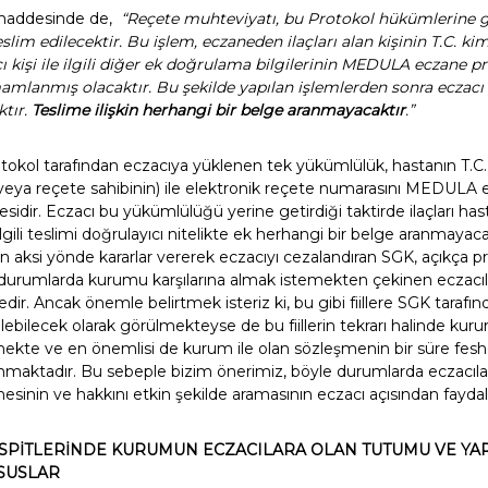
. maddesinde de,
“Reçete muhteviyatı, bu Protokol hükümlerine g
teslim edilecektir. Bu işlem, eczaneden ilaçları alan kişinin T.C. k
cı kişi ile ilgili diğer ek doğrulama bilgilerinin MEDULA eczane 
mamlanmış olacaktır. Bu şekilde yapılan işlemlerden sonra eczacı h
ktır.
Teslime ilişkin herhangi bir belge aranmayacaktır
.”
tokol tarafından eczacıya yüklenen tek yükümlülük, hastanın T.C.
n veya reçete sahibinin) ile elektronik reçete numarasını MEDULA
sidir. Eczacı bu yükümlülüğü yerine getirdiği taktirde ilaçları ha
ilgili teslimi doğrulayıcı nitelikte ek herhangi bir belge aranmayac
ksi yönde kararlar vererek eczacıyı cezalandıran SGK, açıkça prot
durumlarda kurumu karşılarına almak istemekten çekinen eczacıla
 Ancak önemle belirtmek isteriz ki, bu gibi fiillere SGK tarafında
ilebilecek olarak görülmekteyse de bu fiillerin tekrarı halinde kur
mekte ve en önemlisi de kurum ile olan sözleşmenin bir süre fesh
anmaktadır. Bu sebeple bizim önerimiz, böyle durumlarda eczacı
sinin ve hakkını etkin şekilde aramasının eczacı açısından faydalı
ESPİTLERİNDE KURUMUN ECZACILARA OLAN TUTUMU VE Y
SUSLAR