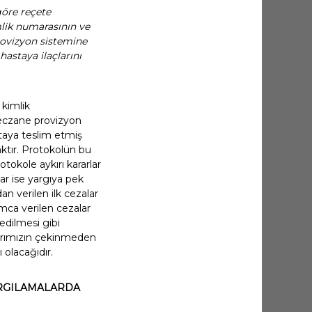
öre reçete
imlik numarasının ve
provizyon sistemine
astaya ilaçlarını
 kimlik
 eczane provizyon
staya teslim etmiş
aktır. Protokolün bu
okole aykırı kararlar
r ise yargıya pek
n verilen ilk cezalar
umca verilen cezalar
edilmesi gibi
larımızın çekinmeden
 olacağıdır.
ARGILAMALARDA