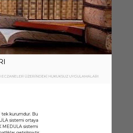
RI
N ECZANELER ÜZERİNDEKİ HUKUKSUZ UYGULAMALARI
en tek kurumdur. Bu
DULA sistemi ortaya
SGK MEDULA sistemi
lıklar getirilmiştir.