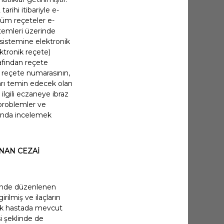
rihi itibariyle e-
 tüm reçeteler e-
temleri üzerinde
sistemine elektronik
ktronik reçete)
afından reçete
 reçete numarasının,
ları temin edecek olan
ilgili eczaneye ibraz
 problemler ve
ltında incelemek
ANAN CEZAİ
hlinde düzenlenen
ilmiş ve ilaçların
cak hastada mevcut
si şeklinde de