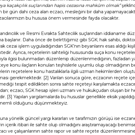
eya kaçakçılık suçlarından hapis cezasına mahkûm olmak”
şeklin
an bir gün dahi ceza alan eczacı, mesleğini bir daha yapamayacaktı
eczacılarımızın bu hususa önem vermesinde fayda olacaktır.
Dolandırıcılık ve Resmi Evrakta Sahtecilik suçlarından iddianame d
başlanır. Daha önce de belirttiğimiz gibi SGK; hak sahibi, doktor
rak cezai işlem uyguladığından SGK’nın beyanlarını esas aldığı kiş
edir. Ayrıca, reçetelerin sahteliği hususunda suça konu reçetel
rıyla ilgisi bulunmadan düzenlenip düzenlenmediğinin, fazladan ya
eye konu ilaçların konulan teşhislerle uyumlu olup olmadığının b
erin reçetelere konu hastalıklarla ilgili uzman hekimlerden oluştur
ası gerekmektedir. [2] Varılan sonuca göre, eczacının reçete içeri
ediği tespit edildikten sonra sahte reçeteyi karşılamakta eczacı
ndan; eczacı, SGK hesap işleri uzmanı ve hukukçudan oluşan bir hey
r. [3] Yapılan yargılamalarda bu hususlar genellikle eksik yapıldı
 önemli olduğunu düşünmekteyiz.
na yönelik güncel yargı kararları ve tarafımızın görüşü ise eczan
rin içerik itibari ile sahte olup olmadığını araştıramayacağı beni
cı ve çalışanlarının sahte rapor ve sahte reçete düzenlenmesine iş