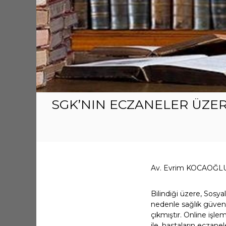
SGK’NIN ECZANELER ÜZE
Av. Evrim KOCAOĞL
Bilindiği üzere, Sosy
nedenle sağlık güvenc
çıkmıştır. Online iş
ile, hastaların eczane