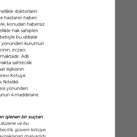
ellikle doktorların
 ve hastanın haberi
iyle, konudan habersiz
likle hak sahipleri
ebiyle bu iddialar
zacı yönünden kurumun
cının, eczacı
maktadır. Adli
rakta sahtecilik
 ilişkisinin
Görevi Kötüye
Nitelikli
mesi yönünden
anunun 4.maddesine
en işlenen bir suçtan
l düzene ve bu
ecilik, güveni kötüye
 kaynaklanan malvarlığı