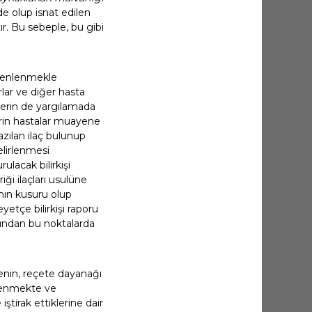
de olup isnat edilen
r.
Bu sebeple, bu gibi
üzenlenmekle
lar ve diğer hasta
ilerin de yargılamada
erin hastalar muayene
zılan ilaç bulunup
elirlenmesi
ulacak bilirkişi
ği ilaçları usulüne
nın kusuru olup
etçe bilirkişi raporu
ğından bu noktalarda
enin, reçete dayanağı
msenmekte ve
tirak ettiklerine dair