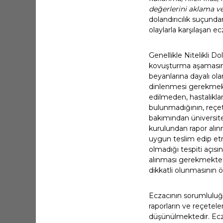
değerlerini aklama v
dolandırıcılık suçund
olaylarla karşılaşan 
Genellikle Nitelikli 
kovuşturma aşamasına 
beyanlarına dayalı ola
dinlenmesi gerekmekt
edilmeden, hastalıkla
bulunmadığının, reçet
bakımından üniversitel
kurulundan rapor alınm
uygun teslim edip etm
olmadığı tespiti açısı
alınması gerekmektedi
dikkatli olunmasının
Eczacının sorumluluğu
raporların ve reçetele
düşünülmektedir. Ecza