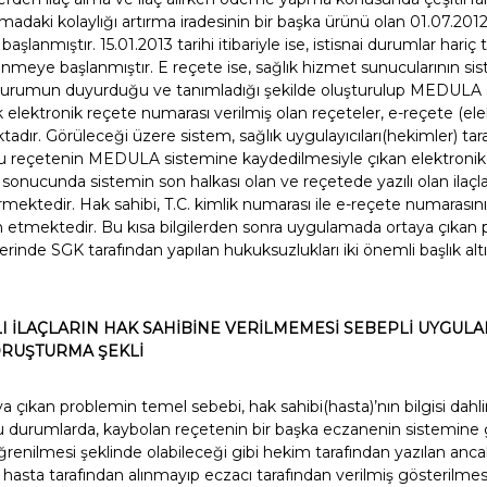
ki kolaylığı artırma iradesinin bir başka ürünü olan 01.07.2012 ta
şlanmıştır. 15.01.2013 tarihi itibariyle ise, istisnai durumlar hariç
nmeye başlanmıştır. E reçete ise, sağlık hizmet sunucularının sis
 kurumun duyurduğu ve tanımladığı şekilde oluşturulup MEDULA 
elektronik reçete numarası verilmiş olan reçeteler, e-reçete (ele
adır. Görüleceği üzere sistem, sağlık uygulayıcıları(hekimler) tar
bu reçetenin MEDULA sistemine kaydedilmesiyle çıkan elektronik
 sonucunda sistemin son halkası olan ve reçetede yazılı olan ilaç
ektedir. Hak sahibi, T.C. kimlik numarası ile e-reçete numarasını 
in etmektedir. Bu kısa bilgilerden sonra uygulamada ortaya çıkan
zerinde SGK tarafından yapılan hukuksuzlukları iki önemli başlık a
LI İLAÇLARIN HAK SAHİBİNE VERİLMEMESİ SEBEPLİ UYGUL
ORUŞTURMA ŞEKLİ
aya çıkan problemin temel sebebi, hak sahibi(hasta)’nın bilgisi da
durumlarda, kaybolan reçetenin bir başka eczanenin sistemine gir
renilmesi şeklinde olabileceği gibi hekim tarafından yazılan an
ın hasta tarafından alınmayıp eczacı tarafından verilmiş gösterilme