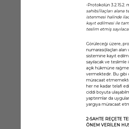
-Protokolün 3.2.15.2
sahibi/ilaçları alana 
istenmesi halinde ila
kayıt edilmesi ile ta
teslim etmiş sayılaca
Görüleceği üzere, pro
numarası(ilaçları ala
sistemine kayıt edilme
sayılacak ve teslimle 
açık hükmüne rağmen a
vermektedir. Bu gibi 
müracaat etmemektedir.
her ne kadar telafi ed
ciddi boyuta ulaşabil
yaptırımlar da uygul
yargıya müracaat etme
2-SAHTE REÇETE T
ÖNEM VERİLEN HU