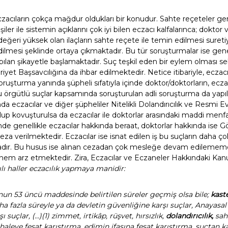
eczacıların çokça mağdur oldukları bir konudur. Sahte reçeteler gen
şiler ile sistemin açıklarını çok iyi bilen eczacı kalfalarınca; doktor
eğeri yüksek olan ilaçların sahte reçete ile temin edilmesi suret
ilmesi şeklinde ortaya çıkmaktadır. Bu tür soruşturmalar ise genel
ılan şikayetle başlamaktadır. Suç teşkil eden bir eylem olması seb
riyet Başsavcılığına da ihbar edilmektedir. Netice itibariyle, ec
ruşturma yanında şüpheli sıfatıyla içinde doktor/doktorların, ecza
uğu örgütlü suçlar kapsamında soruşturulan adli soruşturma da yapıl
eczacılar ve diğer şüpheliler Nitelikli Dolandırıcılık ve Resmi Ev
up kovuşturulsa da eczacılar ile doktorlar arasındaki maddi menfaat
de genellikle eczacılar hakkında beraat, doktorlar hakkında ise 
 verilmektedir. Eczacılar ise isnat edilen iş bu suçların daha çok 
ndadır. Bu husus ise alınan cezadan çok mesleğe devam edileme
 önem arz etmektedir. Zira, Eczacılar ve Eczaneler Hakkındaki K
ılı haller eczacılık yapmaya manidir:
un 53 üncü maddesinde belirtilen süreler geçmiş olsa bile;
kast
a fazla süreyle ya da devletin güvenliğine karşı suçlar, Anayasa
ı suçlar, (…)(1) zimmet, irtikâp, rüşvet, hırsızlık,
dolandırıcılık,
saht
, ihaleye fesat karıştırma, edimin ifasına fesat karıştırma, suçtan